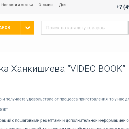
Новости и статьи
Отзывы
Для
+7 (
АРОВ
ка Ханкишиева “VIDEO BOOK”
но и получаете удовольствие от процесса приготовления, то у нас 
OOK”
раций с пошаговыми рецептами и дополнительной информацией о
ы всех ваших гостей, мы уверены она займёт главное место у вас 