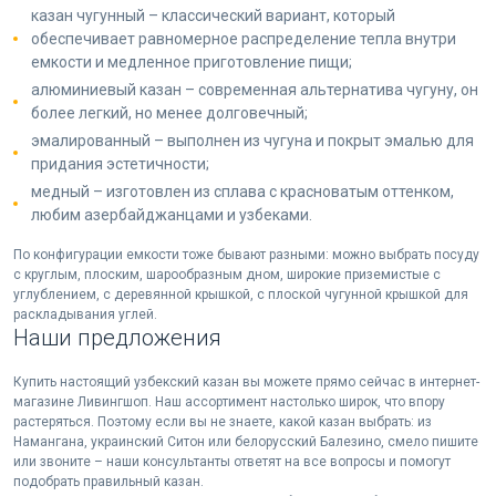
казан чугунный – классический вариант, который
обеспечивает равномерное распределение тепла внутри
емкости и медленное приготовление пищи;
алюминиевый казан – современная альтернатива чугуну, он
более легкий, но менее долговечный;
эмалированный – выполнен из чугуна и покрыт эмалью для
придания эстетичности;
медный – изготовлен из сплава с красноватым оттенком,
любим азербайджанцами и узбеками.
По конфигурации емкости тоже бывают разными: можно выбрать посуду
с круглым, плоским, шарообразным дном, широкие приземистые с
углублением, с деревянной крышкой, с плоской чугунной крышкой для
раскладывания углей.
Наши предложения
Купить настоящий узбекский казан вы можете прямо сейчас в интернет-
магазине Ливингшоп. Наш ассортимент настолько широк, что впору
растеряться. Поэтому если вы не знаете, какой казан выбрать: из
Намангана, украинский Ситон или белорусский Балезино, смело пишите
или звоните – наши консультанты ответят на все вопросы и помогут
подобрать правильный казан.