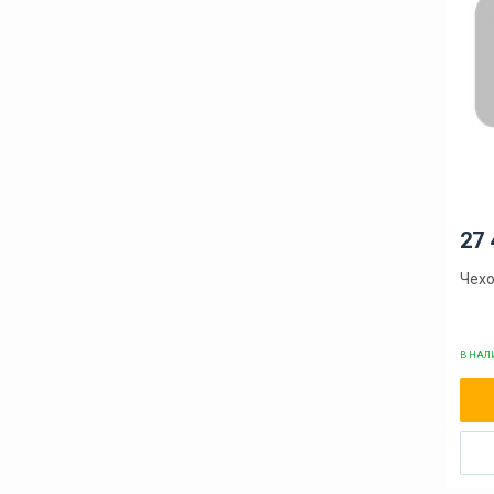
27 
Чехо
В НА