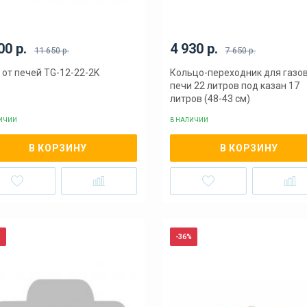
00 р.
4 930 р.
11 650 р.
7 650 р.
 от печей TG-12-22-2K
Кольцо-переходник для газо
печи 22 литров под казан 17
литров (48-43 см)
ЛИЧИИ
В НАЛИЧИИ
В КОРЗИНУ
В КОРЗИНУ
%
-36%