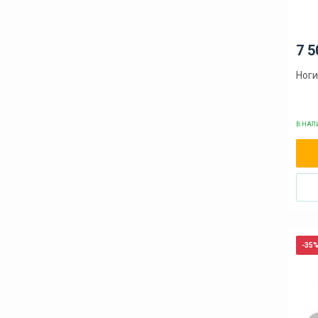
7 5
Ноги
В НА
-35