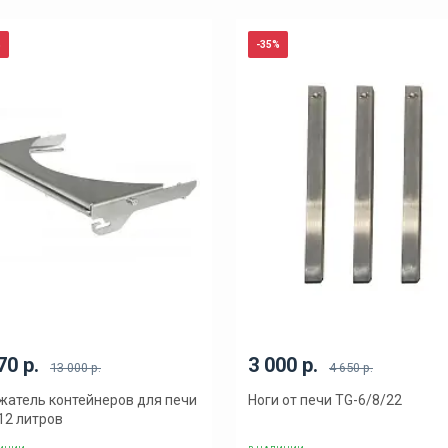
%
-35%
70 р.
3 000 р.
13 000 р.
4 650 р.
атель контейнеров для печи
Ноги от печи TG-6/8/22
12 литров