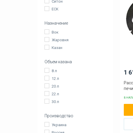
Ситон
ECK
Назначение
Вок
Жаровня
Казан
Объем казана
8 л
1 6
12 л
Расс
20 л
печ
22 л
В НА
30 л
Производство
Украина
Россия