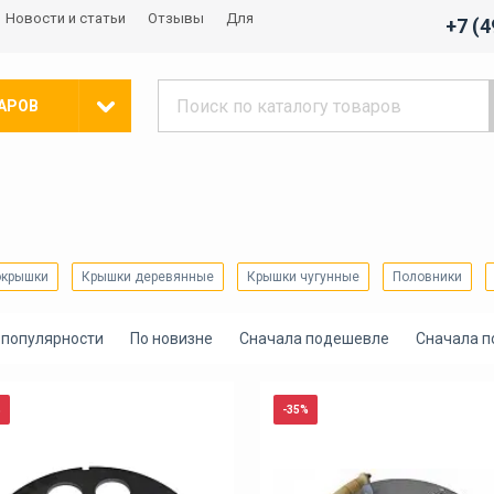
Новости и статьи
Отзывы
Для
+7 (
АРОВ
окрышки
Крышки деревянные
Крышки чугунные
Половники
 популярности
По новизне
Сначала подешевле
Сначала 
%
-35%