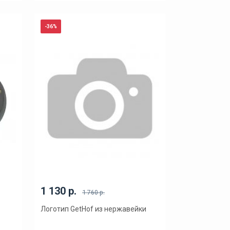
-36%
1 130 р.
1 760 р.
Логотип GetHof из нержавейки