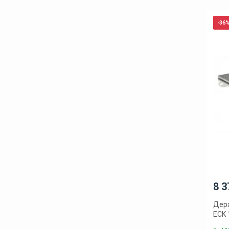
-36
8 3
Держ
ECK 