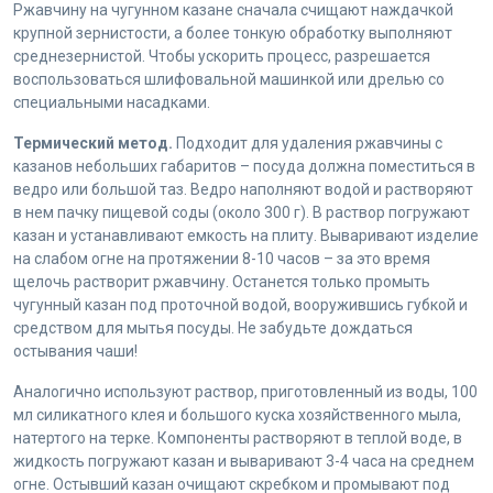
Ржавчину на чугунном казане сначала счищают наждачкой
крупной зернистости, а более тонкую обработку выполняют
среднезернистой. Чтобы ускорить процесс, разрешается
воспользоваться шлифовальной машинкой или дрелью со
специальными насадками.
Термический метод.
Подходит для удаления ржавчины с
казанов небольших габаритов – посуда должна поместиться в
ведро или большой таз. Ведро наполняют водой и растворяют
в нем пачку пищевой соды (около 300 г). В раствор погружают
казан и устанавливают емкость на плиту. Вываривают изделие
на слабом огне на протяжении 8-10 часов – за это время
щелочь растворит ржавчину. Останется только промыть
чугунный казан под проточной водой, вооружившись губкой и
средством для мытья посуды. Не забудьте дождаться
остывания чаши!
Аналогично используют раствор, приготовленный из воды, 100
мл силикатного клея и большого куска хозяйственного мыла,
натертого на терке. Компоненты растворяют в теплой воде, в
жидкость погружают казан и вываривают 3-4 часа на среднем
огне. Остывший казан очищают скребком и промывают под