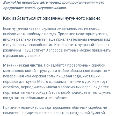
Важно! Не пренебрегайте процедурой прокаливания – это
продлевает жизнь чугунного казана.
Как избавиться от ржавчины чугунного казана
Если чугунный казан покрылся ржавчиной, это не повод
выбрасывать любимую посуду. Приложив некоторые усилия,
вполне реально вернуть чаше привлекательный внешний вид
и «кулинарные способности». Как очистить чугунный казан от
ржавчины – существует 3 способа, которые можно применить
в домашних условиях.
Механическая чистка.
Понадобится проволочный скребок
мелковолокнистой структуры и любое абразивное средство –
поваренная или морская соль, пищевая сода, чистящий
порошок для кухни. Место с рыжими пятнами с усилием трут
скребком, периодически макая в абразивный порошок до тех
пор, пока пятна не сойдут. Этот способ подойдет в том случае,
когда пятна небольшие и неглубокие.
При значительной площади поражения обычный скребок не
поможет – придется воспользоваться наждачной бумагой.