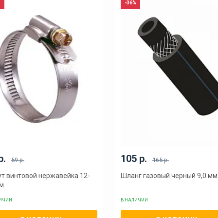
%
-36%
р.
105 р.
59 р.
165 р.
т винтовой нержавейка 12-
Шланг газовый черный 9,0 мм
мм
ЛИЧИИ
В НАЛИЧИИ