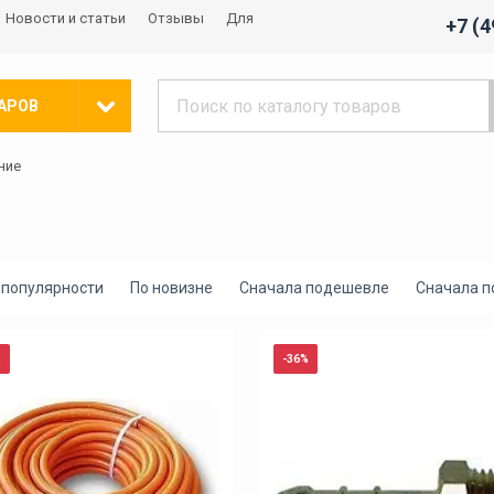
Новости и статьи
Отзывы
Для
+7 (
АРОВ
ние
 популярности
По новизне
Сначала подешевле
Сначала 
%
-36%