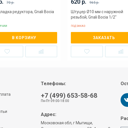
р.
620 р.
70 р.
965 р.
ладка редуктора, Gnali Bocia
Штуцер Ø10 мм с наружной
резьбой, Gnali Bocia 1/2″
ЛИЧИИ
ПОД ЗАКАЗ
В КОРЗИНУ
ЗАКАЗАТЬ
Телефоны:
Ост
плата
+7 (499) 653-58-68
Пн-Пт 09:00-18:00
атьи
Адрес:
Рас
Московская обл, г Мытищи,