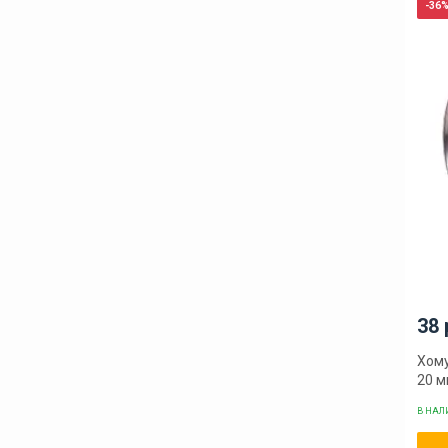
-36
38 
Хому
20 
В НА