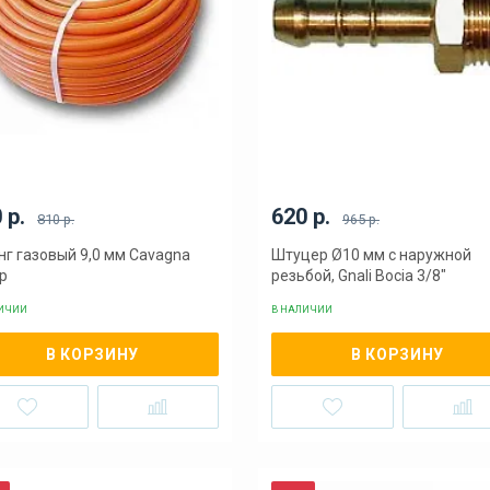
 р.
620 р.
810 р.
965 р.
г газовый 9,0 мм Cavagna
Штуцер Ø10 мм с наружной
p
резьбой, Gnali Bocia 3/8″
ЛИЧИИ
В НАЛИЧИИ
В КОРЗИНУ
В КОРЗИНУ