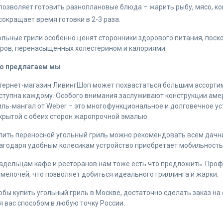
позволяет готовить разноплановые блюда – жарить рыбу, мясо, ко
сокращает время готовки в 2-3 раза.
ольные грили особенно ценят сторонники здорового питания, поск
ров, перенасыщенных холестерином и калориями.
о предлагаем мы
тернет-магазин ЛивингШоп может похвастаться большим ассортим
ступна каждому. Особого внимания заслуживают конструкции аме
иль-мангал от Weber – это многофункциональное и долговечное уст
крытой с обеих сторон жаропрочной эмалью.
пить переносной угольный гриль можно рекомендовать всем дачни
агодаря удобным колесикам устройство приобретает мобильность,
адельцам кафе и ресторанов нам тоже есть что предложить. Про
 мелочей, что позволяет добиться идеального гриллинга и жарки.
обы купить угольный гриль в Москве, достаточно сделать заказ н
я вас способом в любую точку России.