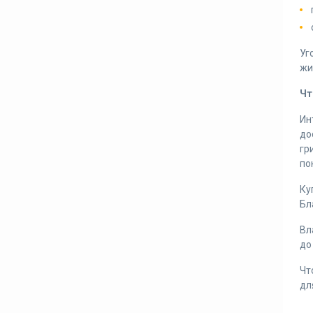
Уг
жи
Чт
Ин
до
гр
по
Ку
Бл
Вл
до
Чт
дл