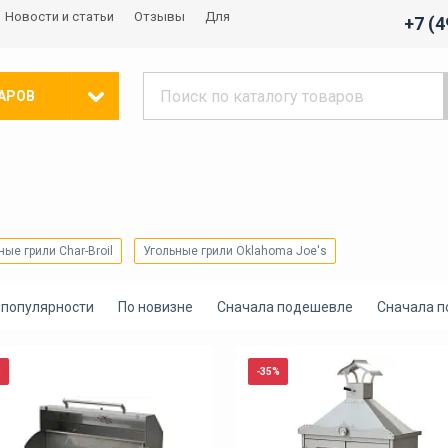
Новости и статьи
Отзывы
Для
+7 (
АРОВ
ные грили Char-Broil
Угольные грили Oklahoma Joe's
 популярности
По новизне
Сначала подешевле
Сначала 
%
-35%