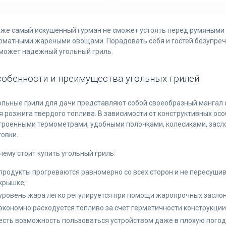
же самый искушенный гурман не сможет устоять перед румяными 
оматными жареными овощами. Порадовать себя и гостей безупре
может надежный угольный гриль.
собенности и преимущества угольных грилей
ольные грили для дачи представляют собой своеобразный мангал 
я розжига твердого топлива. В зависимости от конструктивных ос
троенными термометрами, удобными полочками, колесиками, засл
товки.
чему стоит купить угольный гриль:
продукты прогреваются равномерно со всех сторон и не пересуш
крышке;
уровень жара легко регулируется при помощи жаропрочных заслон
экономно расходуется топливо за счет герметичности конструкции,
есть возможность пользоваться устройством даже в плохую погод