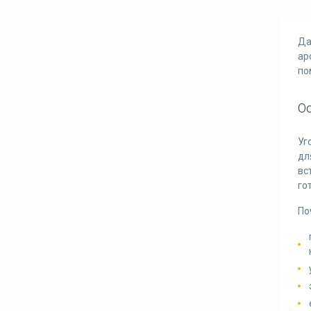
Да
ар
по
О
Уг
дл
вс
го
По