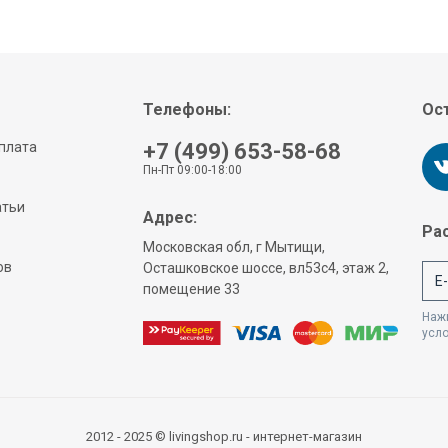
Телефоны:
Ост
плата
+7 (499) 653-58-68
Пн-Пт 09:00-18:00
атьи
Адрес:
Рас
Московская обл, г Мытищи,
ов
Осташковское шоссе, вл53с4, этаж 2,
помещение 33
Нажи
усл
2012 - 2025 © livingshop.ru - интернет-магазин