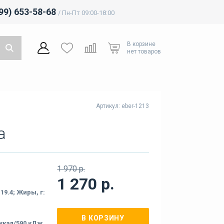
499) 653-58-68
/ Пн-Пт 09:00-18:00
В корзине
нет товаров
Артикул: eber-1213
а
1 970 р.
1 270 р.
 19.4; Жиры, г:
В КОРЗИНУ
 ккал/590 кДж