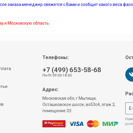
осле заказа менеджер свяжется с Вами и сообщит какого веса фасов
ву и Московскую область.
Телефоны:
Ост
плата
+7 (499) 653-58-68
Пн-Пт 09:00-18:00
атьи
Адрес:
Рас
Московская обл, г Мытищи,
ов
Осташковское шоссе, вл53с4, этаж 2,
помещение 33
Нажи
усл