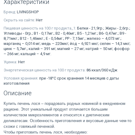
Характеристики
Бренд:
LIVINGSHOP
Скрыть на сайте:
Нет
Пищевая ценность на 100 г продукта_1:
Белки - 21,9гр.; Жиры - 2,6гр.;
Углеводы - 0гр.; B1 - 0,17мг.; В2 - 0,46мг.; В5 - 1,21мг.; В6- 0,47мг.; В9 -
8,71мкг.; В12 - 1,46мкг.; Е - 0,54мг.; PP - 7,15мг.; железо – 4,073 мг.;
марганец – 0,014 мг; медь – 220мкг; йод – 6,921 мкг; селен – 14,3 мкг;
цинк – 5,7мг.; калий – 391 мг; магний – 27 мг; натрий – 50 мг; фосфор
– 266 мг; кальций – 4,9 мг.
Уценка:
Нет
Энергетическая ценность на 100 г продукта:
86 ккал/360 кДж
Условия хранения:
при -18°С срок хранения 14 месяцев с даты
изготовления
Описание
Купить печень лося – порадовать родных новинкой в ежедневном
рационе. Этот уникальный продукт отличается большим
количеством микроэлементов и относится к диетическим
деликатесам. Особенность приготовления и вкусовые данные чем-то
схожи с говяжьей печенкой.
Чтобы приготовить печень лося, необходимо: