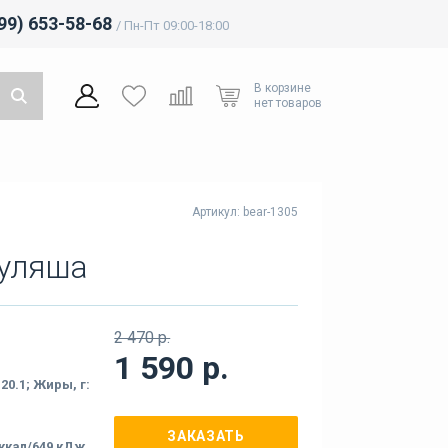
499) 653-58-68
/ Пн-Пт 09:00-18:00
В корзине
нет товаров
Артикул: bear-1305
гуляша
2 470 р.
1 590 р.
 20.1; Жиры, г:
ЗАКАЗАТЬ
 ккал/649 кДж