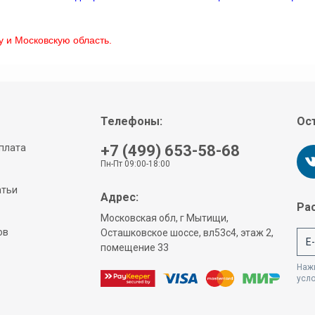
у и Московскую область.
Телефоны:
Ост
плата
+7 (499) 653-58-68
Пн-Пт 09:00-18:00
атьи
Адрес:
Рас
Московская обл, г Мытищи,
ов
Осташковское шоссе, вл53с4, этаж 2,
помещение 33
Нажи
усл