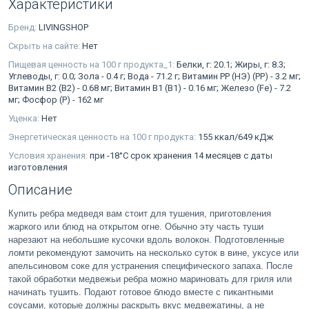
Характеристики
Бренд:
LIVINGSHOP
Скрыть на сайте:
Нет
Пищевая ценность на 100 г продукта_1:
Белки, г: 20.1; Жиры, г: 8.3;
Углеводы, г: 0.0; Зола - 0.4 г; Вода - 71.2 г; Витамин PP (НЭ) (PP) - 3.2 мг;
Витамин В2 (В2) - 0.68 мг; Витамин В1 (В1) - 0.16 мг; Железо (Fe) - 7.2
мг; Фосфор (P) - 162 мг
Уценка:
Нет
Энергетическая ценность на 100 г продукта:
155 ккал/649 кДж
Условия хранения:
при -18°С срок хранения 14 месяцев с даты
изготовления
Описание
Купить ребра медведя вам стоит для тушения, приготовления
жаркого или блюд на открытом огне. Обычно эту часть туши
нарезают на небольшие кусочки вдоль волокон. Подготовленные
ломти рекомендуют замочить на несколько суток в вине, уксусе или
апельсиновом соке для устранения специфического запаха. После
такой обработки медвежьи ребра можно мариновать для гриля или
начинать тушить. Подают готовое блюдо вместе с пикантными
соусами, которые должны раскрыть вкус медвежатины, а не