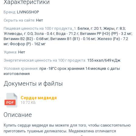
Характеристики
Бренд:
LIVINGSHOP
Скрыть на сайте:
Нет
Пищевая ценность на 100 г продукта_1:
Белки, г: 20.1; Жиры, г: 8.3;
Углеводы, г: 0.0; Зола - 0.4 г; Вода - 71.2 г; Витамин PP (НЭ) (PP) - 3.2 мг;
Витамин В2 (В2) - 0.68 мг; Витамин В1 (В1) - 0.16 мг; Железо (Fe) - 7.2
мг; Фосфор (P) - 162 мг
Уценка:
Нет
Энергетическая ценность на 100 г продукта:
155 ккал/649 кДж
Условия хранения:
при -18°С срок хранения 14 месяцев с даты
изготовления
Документы и файлы
Сердце медведя
10.72 КБ
Описание
Купить сердце медведя вы можете для того, чтобы самостоятельно
приготовить тушеные деликатесы. Медвежатина отличается