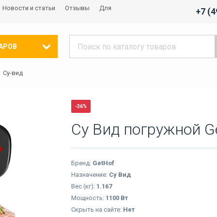
Новости и статьи
Отзывы
Для
+7 (
АРОВ
Су-вид
-36%
Су Вид погружной G
Бренд:
GetHof
Назначение:
Су Вид
Вес (кг):
1.167
Мощность:
1100 Вт
Скрыть на сайте:
Нет