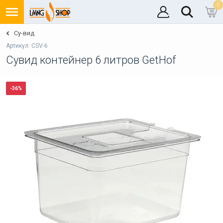
0
Су-вид
Артикул: CSV-6
Сувид контейнер 6 литров GetHof
-36%