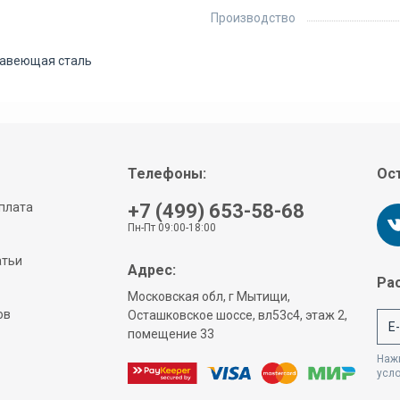
Производство
авеющая сталь
Телефоны:
Ост
плата
+7 (499) 653-58-68
Пн-Пт 09:00-18:00
атьи
Адрес:
Рас
Московская обл, г Мытищи,
ов
Осташковское шоссе, вл53с4, этаж 2,
помещение 33
Нажи
усл