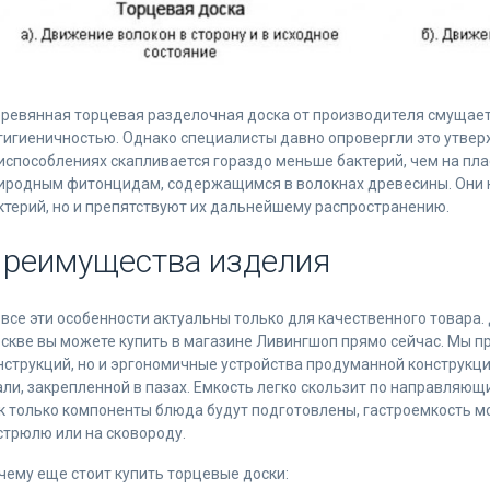
ревянная торцевая разделочная доска от производителя смущает
гигиеничностью. Однако специалисты давно опровергли это утвер
испособлениях скапливается гораздо меньше бактерий, чем на пла
иродным фитонцидам, содержащимся в волокнах древесины. Они 
ктерий, но и препятствуют их дальнейшему распространению.
реимущества изделия
 все эти особенности актуальны только для качественного товара
скве вы можете купить в магазине Ливингшоп прямо сейчас. Мы п
нструкций, но и эргономичные устройства продуманной конструкц
али, закрепленной в пазах. Емкость легко скользит по направляю
к только компоненты блюда будут подготовлены, гастроемкость мо
стрюлю или на сковороду.
чему еще стоит купить торцевые доски: