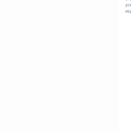
ус
из