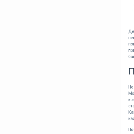
Де
не
пр
пр
ба
П
Но
Мо
ко
ст
Ка
ка
По