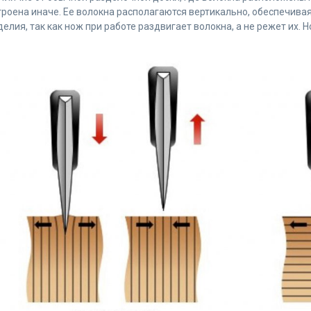
троена иначе. Ее волокна располагаются вертикально, обеспечив
делия, так как нож при работе раздвигает волокна, а не режет их. Н