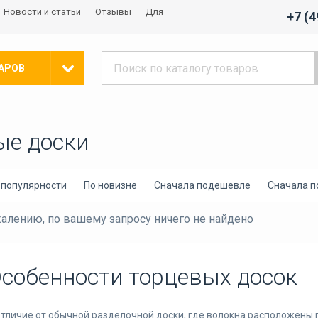
Новости и статьи
Отзывы
Для
+7 (
АРОВ
ые доски
 популярности
По новизне
Сначала подешевле
Сначала 
алению, по вашему запросу ничего не найдено
собенности торцевых досок
отличие от обычной разделочной доски, где волокна расположены