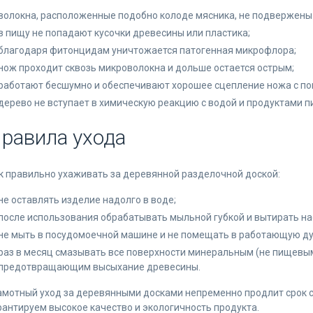
волокна, расположенные подобно колоде мясника, не подвержен
в пищу не попадают кусочки древесины или пластика;
благодаря фитонцидам уничтожается патогенная микрофлора;
нож проходит сквозь микроволокна и дольше остается острым;
работают бесшумно и обеспечивают хорошее сцепление ножа с по
дерево не вступает в химическую реакцию с водой и продуктами п
равила ухода
к правильно ухаживать за деревянной разделочной доской:
не оставлять изделие надолго в воде;
после использования обрабатывать мыльной губкой и вытирать на
не мыть в посудомоечной машине и не помещать в работающую ду
раз в месяц смазывать все поверхности минеральным (не пищевы
предотвращающим высыхание древесины.
амотный уход за деревянными досками непременно продлит срок с
рантируем высокое качество и экологичность продукта.