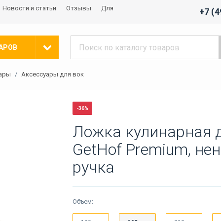
Новости и статьи
Отзывы
Для
+7 (
АРОВ
уары
Аксессуары для вок
-36%
Ложка кулинарная д
GetHof Premium, н
ручка
Объем: