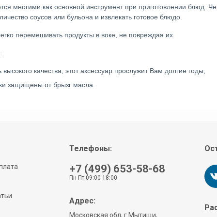
уется многими как основной инструмент при приготовлении блюд. 
ичество соусов или бульона и извлекать готовое блюдо.
егко перемешивать продукты в воке, не повреждая их.
:
высокого качества, этот аксессуар прослужит Вам долгие годы;
уки защищены от брызг масла.
Телефоны:
Ост
плата
+7 (499) 653-58-68
Пн-Пт 09:00-18:00
атьи
Адрес:
Рас
Московская обл, г Мытищи,