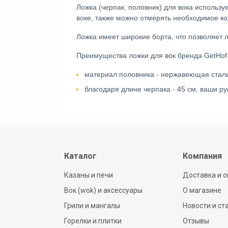
Ложка (черпак, половник) для вока использ
воке, также можно отмерять необходимое кол
Ложка имеет широкие борта, что позволяет л
Преимущества ложки для вок бренда GetHof
материал половника - нержавеющая сталь 
благодаря длине черпака - 45 см, ваши р
Каталог
Компания
Казаны и печи
Доставка и о
Вок (wok) и аксессуары
О магазине
Грили и мангалы
Новости и ст
Горелки и плитки
Отзывы