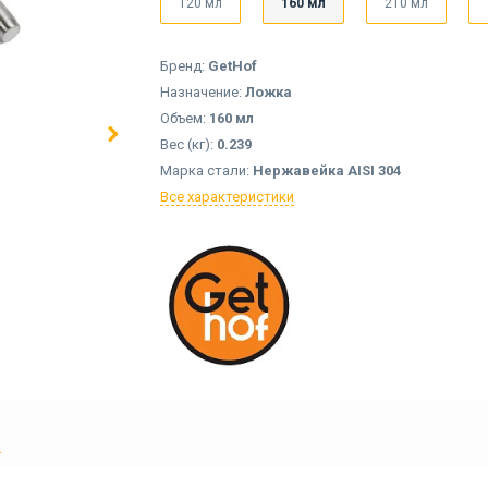
120 мл
160 мл
210 мл
Бренд:
GetHof
Назначение:
Ложка
Объем:
160 мл
Вес (кг):
0.239
Марка стали:
Нержавейка AISI 304
Все характеристики
Ы