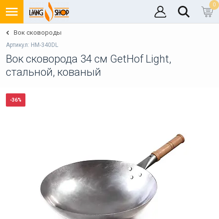
0
Вок сковороды
Артикул: HM-340DL
Вок сковорода 34 см GetHof Light,
стальной, кованый
-36%