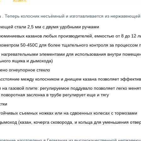
ца . Теперь колосник несъёмный и изготавливается из нержавеющей
веющей стали 2,5 мм с двумя удобными ручками
люминиевых казанов любых производителей, емкостью от 8 до 12 л
рмометром 50-450С для более тщательного контроля за процессом
 нагревательными элементами для использования внутри помещений
льного ящика и дымохода)
лено огнеупорное стекло
стояние между колосником и днищем казана позволяет эффективно
 на газовой плите: регулируемое поддувало позволяет легко меня
 поворотная заслонка в трубе регулирует еще и тягу
стки
стойчивых съемных ножках или на сдвоенных колесах с тормозами
 дымоход (казан, кочерга сковорода, и кольца для уменьшения отвер
удование изготовлено в Германии из высококачественной нержавею