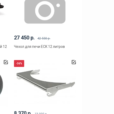
27 450 р.
42 550 р.
й 12
Чехол для печи ECK 12 литров
-36%
8 370 р.
13 000 р.