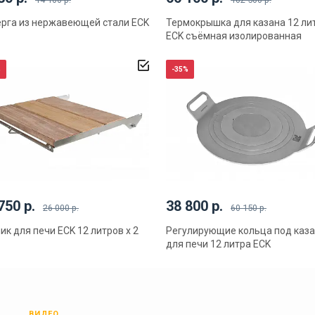
рга из нержавеющей стали ECK
Термокрышка для казана 12 ли
ECK съёмная изолированная
%
-35%
750 р.
38 800 р.
26 000 р.
60 150 р.
ик для печи ECK 12 литров x 2
Регулирующие кольца под каз
для печи 12 литра ECK
Ы
ВИДЕО