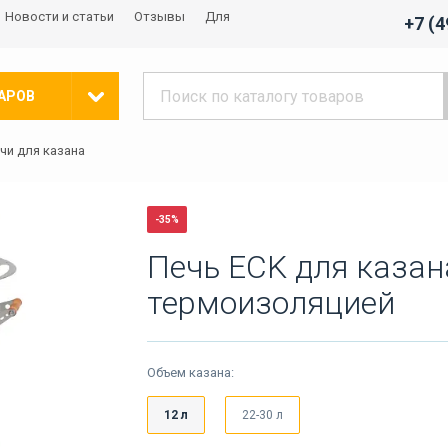
Новости и статьи
Отзывы
Для
+7 (
АРОВ
чи для казана
-35%
Печь ECK для казан
термоизоляцией
Объем казана:
12 л
22-30 л