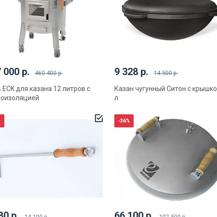
 000 р.
9 328 р.
460 400 р.
14 500 р.
 ECK для казана 12 литров с
Казан чугунный Ситон с крышко
моизоляцией
л
%
-36%
80 р.
66 100 р.
14 100 р.
102 500 р.