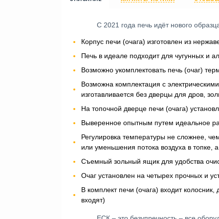
С 2021 года печь идёт нового образ
Корпус печи (очага) изготовлен из нержа
Печь в идеале подходит для чугунных и а
Возможно укомплектовать печь (очаг) те
Возможна комплектация с электрическими
изготавливается без дверцы для дров, зо
На топочной дверце печи (очага) установ
Выверенное опытным путем идеальное рас
Регулировка температуры не сложнее, чем
или уменьшения потока воздуха в топке, а
Съемный зольный ящик для удобства очи
Очаг установлен на четырех прочных и у
В комплект печи (очага) входит колосник,
входят)
ЕСК – это безупречность – все обор