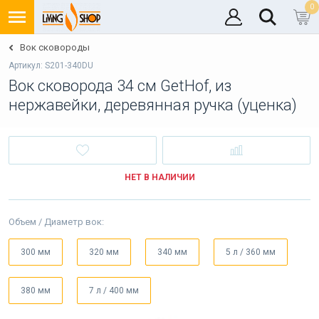
0
Вок сковороды
Артикул: S201-340DU
Вок сковорода 34 см GetHof, из
нержавейки, деревянная ручка (уценка)
НЕТ В НАЛИЧИИ
Объем / Диаметр вок:
300 мм
320 мм
340 мм
5 л / 360 мм
380 мм
7 л / 400 мм