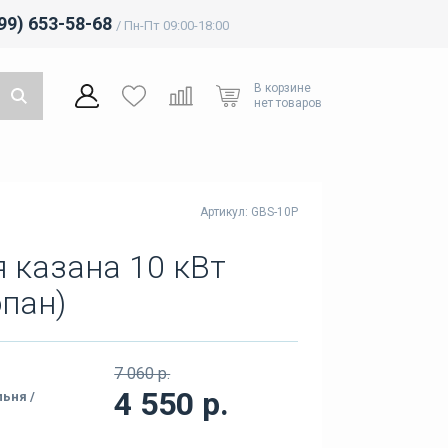
499) 653-58-68
/ Пн-Пт 09:00-18:00
В корзине
нет товаров
Артикул: GBS-10P
я казана 10 кВт
опан)
7 060 р.
4 550 р.
льня /