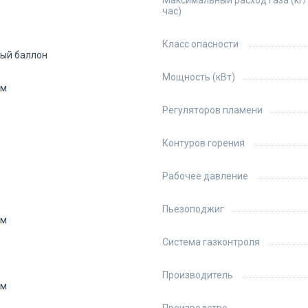
Максимальный расход газа (кг/
час)
Класс опасности
вый баллон
Мощность (кВт)
мм
Регуляторов пламени
Контуров горения
Рабочее давление
Пьезоподжиг
мм
Система газконтроля
Производитель
мм