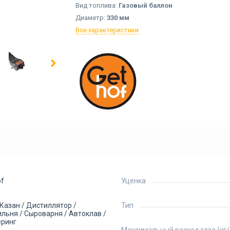
Вид топлива:
Газовый баллон
Диаметр:
330 мм
Все характеристики
of
Уценка
 Казан / Дистиллятор /
Тип
льня / Сыроварня / Автоклав /
еринг