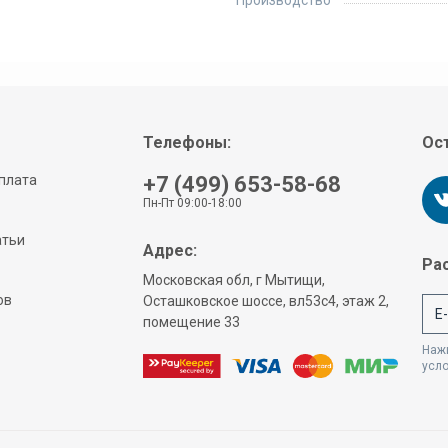
Производство
Телефоны:
Ост
плата
+7 (499) 653-58-68
Пн-Пт 09:00-18:00
атьи
Адрес:
Рас
Московская обл, г Мытищи,
ов
Осташковское шоссе, вл53с4, этаж 2,
помещение 33
Нажи
усл