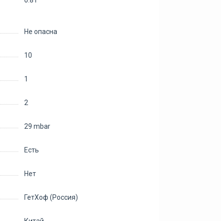
0.81
Не опасна
10
1
2
29 mbar
Есть
Нет
ГетХоф (Россия)