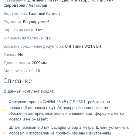
Назначение:
Для печи / Казан / Дистиллятор / Коптильня /
Сыроварня / Автоклав
Вид топлива:
Газовый баллон
Редуктор:
Регулируемый
Скрыть на сайте:
Нет
Тип вентиля баллона:
СНГ
Входное соединение редуктора:
СНГ Гайка W21.8 LH
Уценка:
Нет
Длина шланга:
2000 мм
Мощность (кВт):
25
Описание
В данный комплект входят:
Форсунка горелки GetHof 25 кВт GS-25R1, работает на
пропане(баллонном газу). Антикоррозионное покрытие
обеспечивает привлекательный внешний вид, форсунка легко
моется и не ржавеет;
Шланг газовый 9,0 мм Cavagna Group 2 метра.
Шланг устойчив к
морозам и изготовлен из прочной резины с внутренним