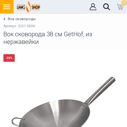
0
Вок сковороды
Артикул: S201-380N
Вок сковорода 38 см GetHof, из
нержавейки
-36%