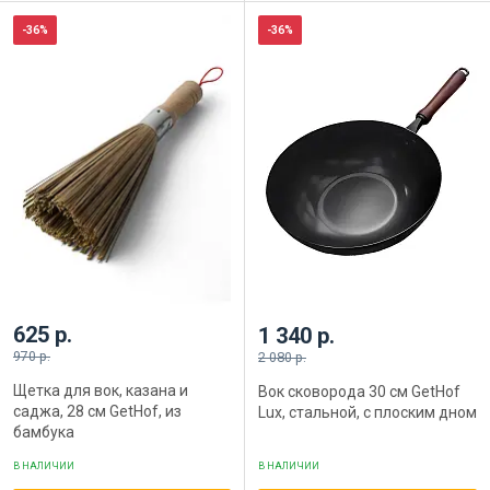
-36%
-36%
625 р.
1 340 р.
970 р.
2 080 р.
Щетка для вок, казана и
Вок сковорода 30 см GetHof
саджа, 28 см GetHof, из
Lux, стальной, с плоским дном
бамбука
В НАЛИЧИИ
В НАЛИЧИИ