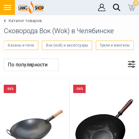
0
Каталог товаров
Cковорода Вок (Wok) в Челябинске
Казаны и печи
Вок (wok) и аксессуары
Грили и мангалы
-36%
-36%