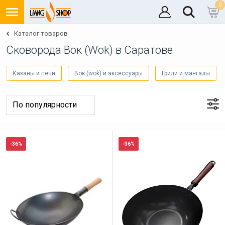
0
Каталог товаров
Cковорода Вок (Wok) в Саратове
Казаны и печи
Вок (wok) и аксессуары
Грили и мангалы
-36%
-36%