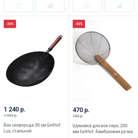
-36%
-36%
1 240 р.
470 р.
1 930 р.
730 р.
Вок сковорода 30 см GetHof
Шумовка для вок паук, 200
Lux, стальной
мм GetHof, бамбуковая ручка